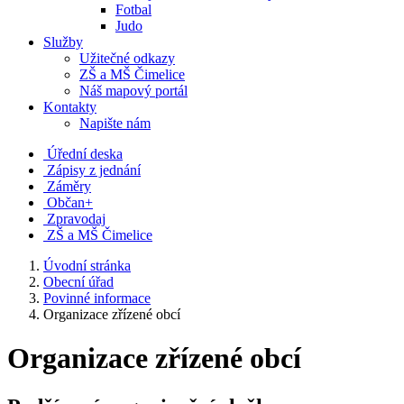
Fotbal
Judo
Služby
Užitečné odkazy
ZŠ a MŠ Čimelice
Náš mapový portál
Kontakty
Napište nám
Úřední deska
Zápisy z jednání
Záměry
Občan+
Zpravodaj
ZŠ a MŠ Čimelice
Úvodní stránka
Obecní úřad
Povinné informace
Organizace zřízené obcí
Organizace zřízené obcí