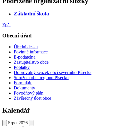
Podřízené organizační složky
Základní škola
Zpět
Obecní úřad
Úřední deska
Povinné informace
E-podatelna
Zastupitelstvo obce
Poplatky
Dobrovolný svazek obcí severního Písecka
Sdružení obcí regionu Písecko
Formuláře
Dokumenty
Povodňový plán
Závěrečný účet obce
Kalendář
Srpen
2026