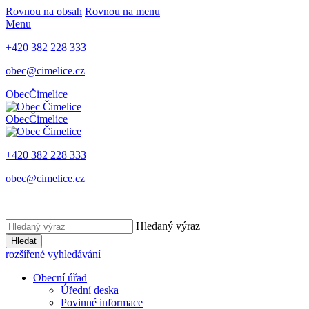
Rovnou na obsah
Rovnou na menu
Menu
+420 382 228 333
obec@cimelice.cz
Obec
Čimelice
Obec
Čimelice
+420 382 228 333
obec@cimelice.cz
Hledaný výraz
Hledat
rozšířené vyhledávání
Obecní úřad
Úřední deska
Povinné informace