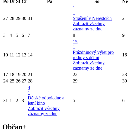
Po
Út
St
Čt
Pá
So
Ne
1
1
27
28
29
30
31
Strašení v Nerestcích
2
Zobrazit všechny
záznamy ze dne
3
4
5
6
7
8
9
15
1
Prázdninový výlet pro
10
11
12
13
14
16
rodiny s dětmi
Zobrazit všechny
záznamy ze dne
17
18
19
20
21
22
23
24
25
26
27
28
29
30
4
1
Dětské odpoledne a
31
1
2
3
5
6
letní kino
Zobrazit všechny
záznamy ze dne
Občan+