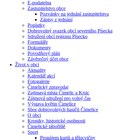
E-podatelna
Zastupitelstvo obce
Pozvánky na jednání zastupitelstva
Zápisy z jednání
Poplatky
Dobrovolný svazek obcí severního Písecka
Sdružení obcí regionu Písecko
Formuláře
Dokumenty
Povodňový plán
Závěrečný účet obce
Život v obci
Aktuality
Kalendář akcí
Fotogalerie
Čimelický zpravodaj
Zajímavá místa Čimelic a Krsic
Zájmová sdružení pro volný čas
Výstava květin Čimelice
Sbor dobrovolných hasičů Čimelice
O obci
Kroniky, historické osobnosti
Čimelické tábořiště
Sport
Pronájem kurtů a tělocvičny