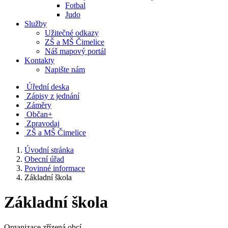
Fotbal
Judo
Služby
Užitečné odkazy
ZŠ a MŠ Čimelice
Náš mapový portál
Kontakty
Napište nám
Úřední deska
Zápisy z jednání
Záměry
Občan+
Zpravodaj
ZŠ a MŠ Čimelice
Úvodní stránka
Obecní úřad
Povinné informace
Základní škola
Základní škola
Organizace zřízená obcí