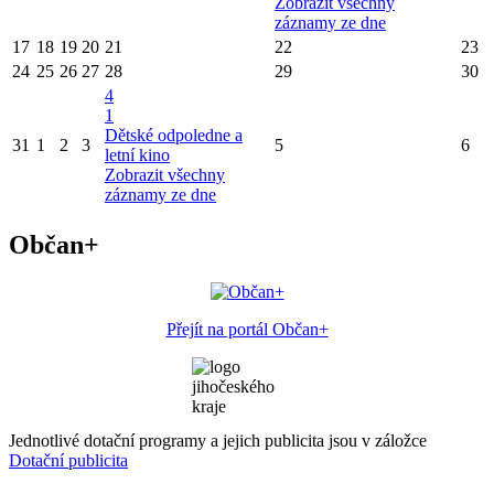
Zobrazit všechny
záznamy ze dne
17
18
19
20
21
22
23
24
25
26
27
28
29
30
4
1
Dětské odpoledne a
31
1
2
3
5
6
letní kino
Zobrazit všechny
záznamy ze dne
Občan+
Přejít na portál Občan+
Jednotlivé dotační programy a jejich publicita jsou v záložce
Dotační publicita