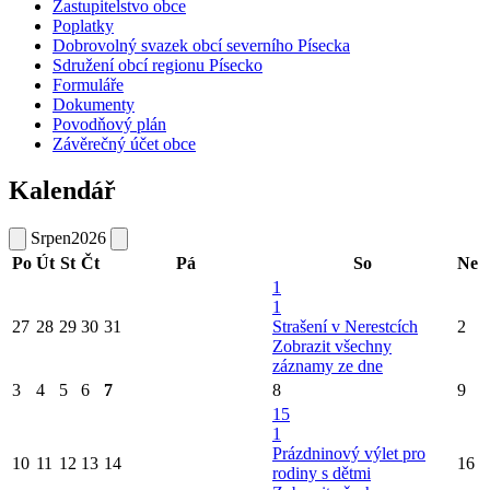
Zastupitelstvo obce
Poplatky
Dobrovolný svazek obcí severního Písecka
Sdružení obcí regionu Písecko
Formuláře
Dokumenty
Povodňový plán
Závěrečný účet obce
Kalendář
Srpen
2026
Po
Út
St
Čt
Pá
So
Ne
1
1
27
28
29
30
31
Strašení v Nerestcích
2
Zobrazit všechny
záznamy ze dne
3
4
5
6
7
8
9
15
1
Prázdninový výlet pro
10
11
12
13
14
16
rodiny s dětmi