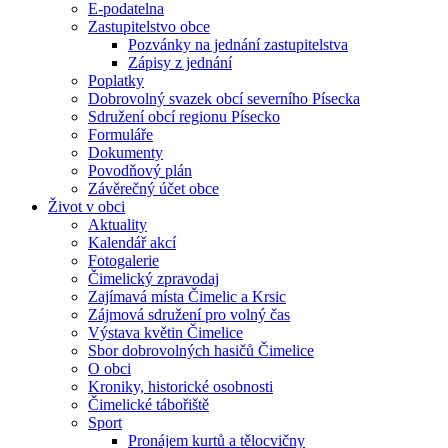
E-podatelna
Zastupitelstvo obce
Pozvánky na jednání zastupitelstva
Zápisy z jednání
Poplatky
Dobrovolný svazek obcí severního Písecka
Sdružení obcí regionu Písecko
Formuláře
Dokumenty
Povodňový plán
Závěrečný účet obce
Život v obci
Aktuality
Kalendář akcí
Fotogalerie
Čimelický zpravodaj
Zajímavá místa Čimelic a Krsic
Zájmová sdružení pro volný čas
Výstava květin Čimelice
Sbor dobrovolných hasičů Čimelice
O obci
Kroniky, historické osobnosti
Čimelické tábořiště
Sport
Pronájem kurtů a tělocvičny