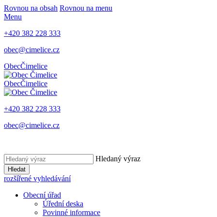
Rovnou na obsah
Rovnou na menu
Menu
+420 382 228 333
obec@cimelice.cz
Obec
Čimelice
Obec
Čimelice
+420 382 228 333
obec@cimelice.cz
Hledaný výraz
Hledat
rozšířené vyhledávání
Obecní úřad
Úřední deska
Povinné informace