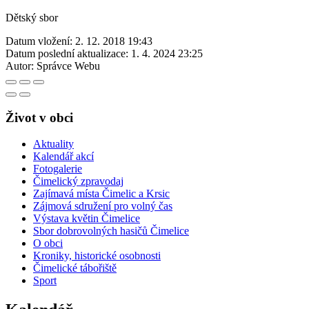
Dětský sbor
Datum vložení:
2. 12. 2018 19:43
Datum poslední aktualizace:
1. 4. 2024 23:25
Autor:
Správce Webu
Život v obci
Aktuality
Kalendář akcí
Fotogalerie
Čimelický zpravodaj
Zajímavá místa Čimelic a Krsic
Zájmová sdružení pro volný čas
Výstava květin Čimelice
Sbor dobrovolných hasičů Čimelice
O obci
Kroniky, historické osobnosti
Čimelické tábořiště
Sport