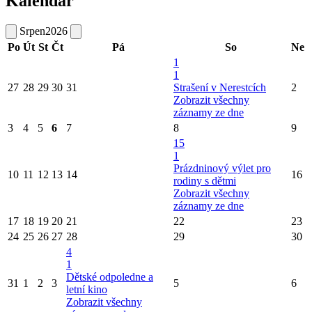
Kalendář
Srpen
2026
Po
Út
St
Čt
Pá
So
Ne
1
1
27
28
29
30
31
Strašení v Nerestcích
2
Zobrazit všechny
záznamy ze dne
3
4
5
6
7
8
9
15
1
Prázdninový výlet pro
10
11
12
13
14
16
rodiny s dětmi
Zobrazit všechny
záznamy ze dne
17
18
19
20
21
22
23
24
25
26
27
28
29
30
4
1
Dětské odpoledne a
31
1
2
3
5
6
letní kino
Zobrazit všechny