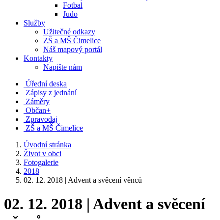
Fotbal
Judo
Služby
Užitečné odkazy
ZŠ a MŠ Čimelice
Náš mapový portál
Kontakty
Napište nám
Úřední deska
Zápisy z jednání
Záměry
Občan+
Zpravodaj
ZŠ a MŠ Čimelice
Úvodní stránka
Život v obci
Fotogalerie
2018
02. 12. 2018 | Advent a svěcení věnců
02. 12. 2018 | Advent a svěcení