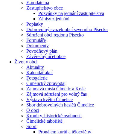
E-podatelna
Zastupitelstvo obce
Pozvánky na jednání zastupitelstva
Zápisy z jednání
Poplatky
Dobrovolný svazek obcí severního Písecka
Sdružení obcí regionu Písecko
Formuláře
Dokumenty
Povodňový plán
Závěrečný účet obce
Život v obci
Aktuality
Kalendář akcí
Fotogalerie
Čimelický zpravodaj
Zajímavá místa Čimelic a Krsic
Zájmová sdružení pro volný čas
Výstava květin Čimelice
Sbor dobrovolných hasičů Čimelice
O obci
Kroniky, historické osobnosti
Čimelické tábořiště
Sport
Pronájem kurtů a tělocvičny