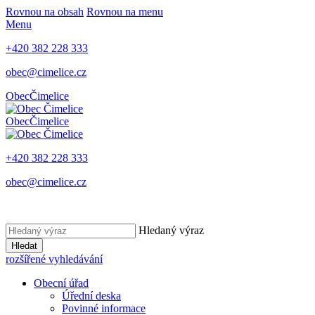
Rovnou na obsah
Rovnou na menu
Menu
+420 382 228 333
obec@cimelice.cz
Obec
Čimelice
Obec
Čimelice
+420 382 228 333
obec@cimelice.cz
Hledaný výraz
Hledat
rozšířené vyhledávání
Obecní úřad
Úřední deska
Povinné informace