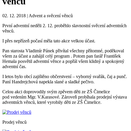
věnců
02. 12. 2018 | Advent a svěcení věnců
První adventní neděli 2. 12. proběhlo slavnostní svěcení adventních
věnců.
I přes nepřízeň počasí měla tato akce velkou účast.
Pan starosta Vladimír Pánek přivítal všechny přítomné, poděkoval
všem za účast a zahájil celý program . Potom pan farář František
Hemala posvětil adventní věnce a popřál všem klidný a spokojený
adventní čas.
I letos bylo obcí zajištěno občerstvení – vyborný svařák, čaj a punč.
Paní Handrejchová napekla slané a sladké pečivo.
Celou akci doprovodily svým zpěvem děti ze ZŠ Čimelice
pod vedením Mgr. V.Karasové. Zároveň probíhala prodejní výstava
adventních věnců, které vyrobily děti ze ZŠ Čimelice.
Prodej věnců