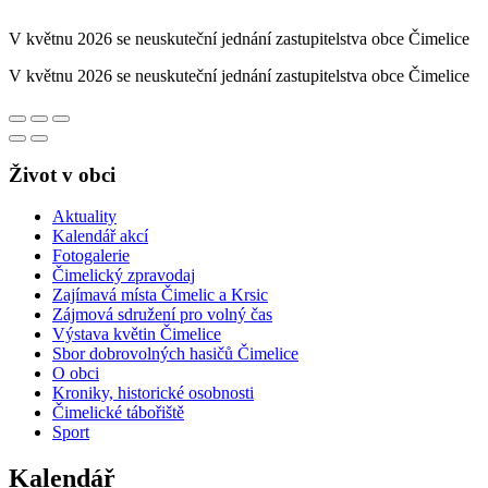
V květnu 2026 se neuskuteční jednání zastupitelstva obce Čimelice
V květnu 2026 se neuskuteční jednání zastupitelstva obce Čimelice
Život v obci
Aktuality
Kalendář akcí
Fotogalerie
Čimelický zpravodaj
Zajímavá místa Čimelic a Krsic
Zájmová sdružení pro volný čas
Výstava květin Čimelice
Sbor dobrovolných hasičů Čimelice
O obci
Kroniky, historické osobnosti
Čimelické tábořiště
Sport
Kalendář