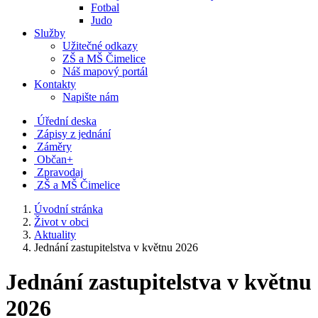
Fotbal
Judo
Služby
Užitečné odkazy
ZŠ a MŠ Čimelice
Náš mapový portál
Kontakty
Napište nám
Úřední deska
Zápisy z jednání
Záměry
Občan+
Zpravodaj
ZŠ a MŠ Čimelice
Úvodní stránka
Život v obci
Aktuality
Jednání zastupitelstva v květnu 2026
Jednání zastupitelstva v květnu
2026