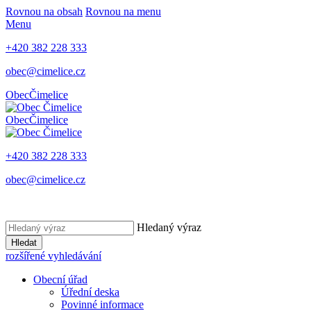
Rovnou na obsah
Rovnou na menu
Menu
+420 382 228 333
obec@cimelice.cz
Obec
Čimelice
Obec
Čimelice
+420 382 228 333
obec@cimelice.cz
Hledaný výraz
Hledat
rozšířené vyhledávání
Obecní úřad
Úřední deska
Povinné informace