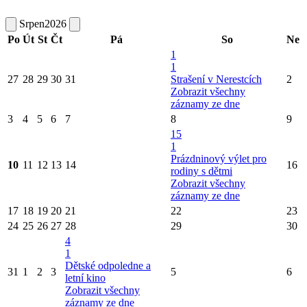
Srpen
2026
Po
Út
St
Čt
Pá
So
Ne
1
1
27
28
29
30
31
Strašení v Nerestcích
2
Zobrazit všechny
záznamy ze dne
3
4
5
6
7
8
9
15
1
Prázdninový výlet pro
10
11
12
13
14
16
rodiny s dětmi
Zobrazit všechny
záznamy ze dne
17
18
19
20
21
22
23
24
25
26
27
28
29
30
4
1
Dětské odpoledne a
31
1
2
3
5
6
letní kino
Zobrazit všechny
záznamy ze dne