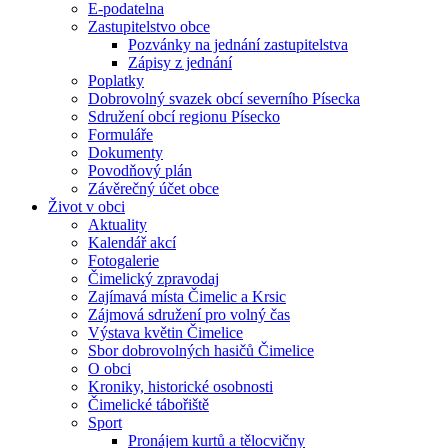
E-podatelna
Zastupitelstvo obce
Pozvánky na jednání zastupitelstva
Zápisy z jednání
Poplatky
Dobrovolný svazek obcí severního Písecka
Sdružení obcí regionu Písecko
Formuláře
Dokumenty
Povodňový plán
Závěrečný účet obce
Život v obci
Aktuality
Kalendář akcí
Fotogalerie
Čimelický zpravodaj
Zajímavá místa Čimelic a Krsic
Zájmová sdružení pro volný čas
Výstava květin Čimelice
Sbor dobrovolných hasičů Čimelice
O obci
Kroniky, historické osobnosti
Čimelické tábořiště
Sport
Pronájem kurtů a tělocvičny