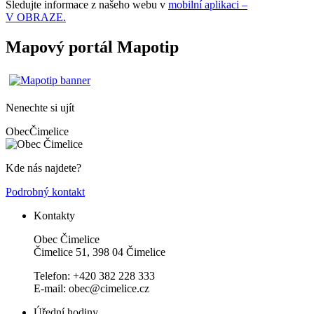
Sledujte informace z našeho webu v
mobilní aplikaci –
V OBRAZE.
Mapový portál Mapotip
Nenechte si ujít
Obec
Čimelice
Kde nás najdete?
Podrobný kontakt
Kontakty
Obec Čimelice
Čimelice 51, 398 04 Čimelice
Telefon: +420 382 228 333
E-mail: obec@cimelice.cz
Úřední hodiny