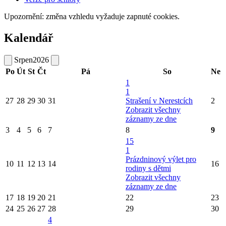
Upozornění: změna vzhledu vyžaduje zapnuté cookies.
Kalendář
Srpen
2026
Po
Út
St
Čt
Pá
So
Ne
1
1
27
28
29
30
31
Strašení v Nerestcích
2
Zobrazit všechny
záznamy ze dne
3
4
5
6
7
8
9
15
1
Prázdninový výlet pro
10
11
12
13
14
16
rodiny s dětmi
Zobrazit všechny
záznamy ze dne
17
18
19
20
21
22
23
24
25
26
27
28
29
30
4