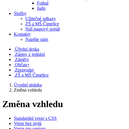
Fotbal
Judo
Služby
Užitečné odkazy
ZŠ a MŠ Čimelice
Náš mapový portál
Kontakty
Napište nám
Úřední deska
Zápisy z jednání
Záměry
Občan+
Zpravodaj
ZŠ a MŠ Čimelice
Úvodní stránka
Změna vzhledu
Změna vzhledu
Standardní verze s CSS
Verze bez stylů
Verze pro seniory