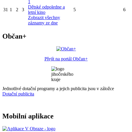
1
Dětské odpoledne a
31
1
2
3
5
6
letní kino
Zobrazit všechny
záznamy ze dne
Občan+
Přejít na portál Občan+
Jednotlivé dotační programy a jejich publicita jsou v záložce
Dotační publicita
Mobilní aplikace