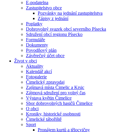
E-podatelna
Zastupitelstvo obce
Pozvánky na jednání zastupitelstva
Zápisy z jednání
Poplatky
Dobrovolný svazek obcí severního Písecka
Sdružení obcí regionu Písecko
Formuláře
Dokumenty
Povodňový plán
Závěrečný účet obce
Život v obci
Aktuality
Kalendář akcí
Fotogalerie
Čimelický zpravodaj
Zajímavá místa Čimelic a Krsic
Zájmová sdružení pro volný čas
Výstava květin Čimelice
Sbor dobrovolných hasičů Čimelice
O obci
Kroniky, historické osobnosti
Čimelické tábořiště
Sport
Pronájem kurtů a tělocvičny