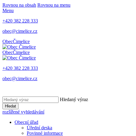
Rovnou na obsah
Rovnou na menu
Menu
+420 382 228 333
obec@cimelice.cz
Obec
Čimelice
Obec
Čimelice
+420 382 228 333
obec@cimelice.cz
Hledaný výraz
Hledat
rozšířené vyhledávání
Obecní úřad
Úřední deska
Povinné informace